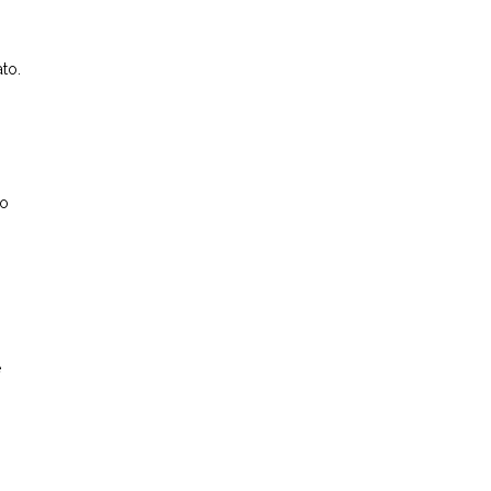
to.
uo
e