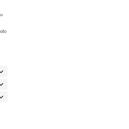
su
sito