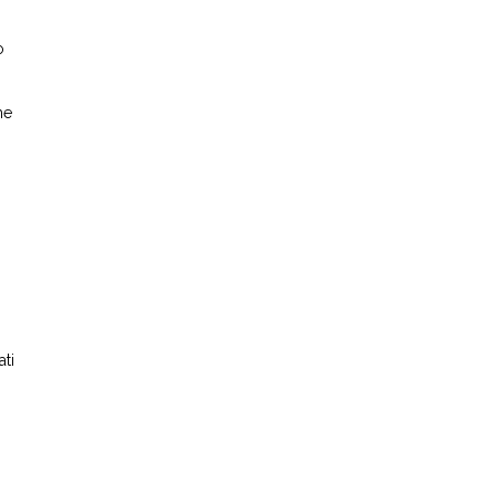
o
he
ti