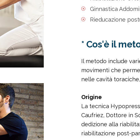
Ginnastica Addomi
Rieducazione postu
* Cos'è il me
Il metodo include var
movimenti che permet
nelle cavità toraciche
Origine
La tecnica Hypopressi
Caufriez, Dottore in S
dedizione alla riabilit
riabilitazione post-pa