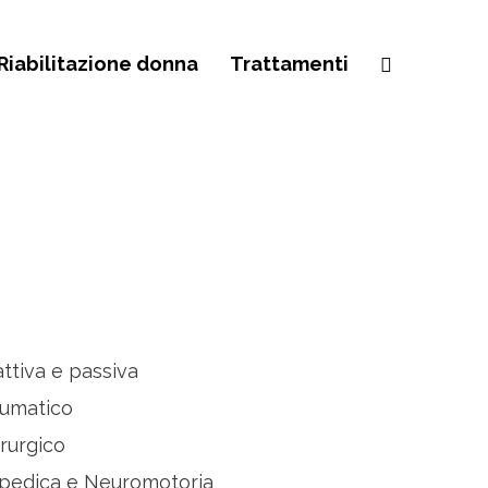
Riabilitazione donna
Trattamenti
attiva e passiva
aumatico
rurgico
topedica e Neuromotoria