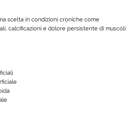
ima scelta in condizioni croniche come
li, calcificazioni e dolore persistente di muscoli
iciali
ficiale
bida
ale