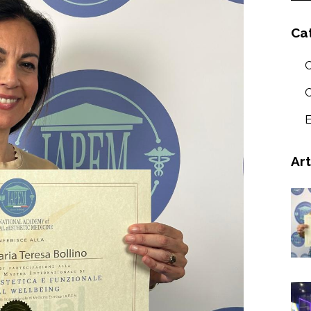
Ca
C
E
Art