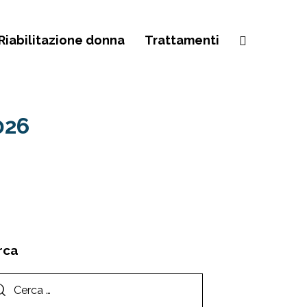
Riabilitazione donna
Trattamenti
026
rca